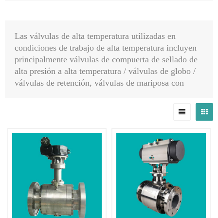
Las válvulas de alta temperatura utilizadas en
condiciones de trabajo de alta temperatura incluyen
principalmente válvulas de compuerta de sellado de
alta presión a alta temperatura / válvulas de globo /
válvulas de retención, válvulas de mariposa con
asiento de metal a alta temperatura y válvulas de
bola con asiento de metal, etc.