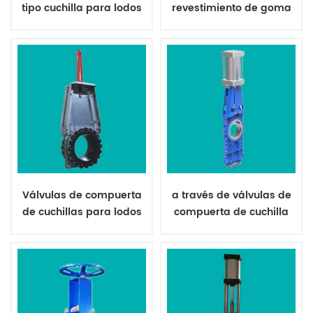
tipo cuchilla para lodos
revestimiento de goma
de servicio pesado con
resistente a la abrasión
bridas
Válvulas de compuerta
a través de válvulas de
de cuchillas para lodos
compuerta de cuchilla
resistentes al desgaste
de conducto para
de gran tamaño
minería de lodos