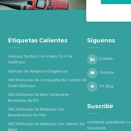
Etiquetas Calientes
Síguenos
Válvulas De Bola Con Puerto En V De
LinkedIn
Cerámica
Válvulas De Mariposa Criogénicas
Youtube
V%C3%A1lvulas De Compuerta De Cuchillo De
Cer%C3%A1mica
YFL Blog
V%C3%A1lvulas De Bola Totalmente
Revestidas De Pfa
Suscribir
V%C3%A1lvulas De Mariposa Con
Revestimiento De Ptfe
mantente actualizado co
V%C3%A1lvulas De Mariposa Con Asiento De
soluciones
Metal