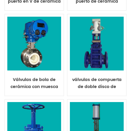
puerto en V de cerámica
puerto de cerámica
actuadores, tuberías, bridas, accesorios, etc.
para lechada de níquel
para polvo de silicio
Válvulas de bola de
válvulas de compuerta
cerámica con muesca
de doble disco de
en V para lechada
cerámica neumática
abrasiva
para ceniza seca