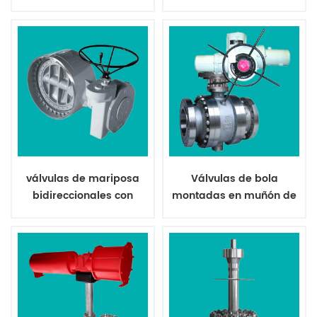
neumático revestidas
revestidas de ptfe
con pfa
válvulas de mariposa
Válvulas de bola
bidireccionales con
montadas en muñón de
asiento de metal
metal