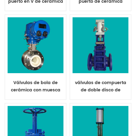
puerto en V de cerámica
puerto de cerámica
actuadores, tuberías, bridas, accesorios, etc.
para lechada de níquel
para polvo de silicio
Válvulas de bola de
válvulas de compuerta
cerámica con muesca
de doble disco de
en V para lechada
cerámica neumática
abrasiva
para ceniza seca