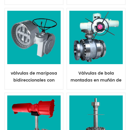
neumático revestidas
revestidas de ptfe
con pfa
válvulas de mariposa
Válvulas de bola
bidireccionales con
montadas en muñón de
asiento de metal
metal